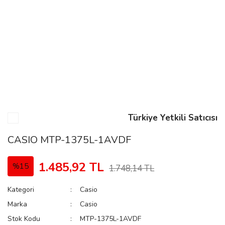
n
Rene
Türkiye Yetkili Satıcısı
rmani
n
CASIO MTP-1375L-1AVDF
1.485,92 TL
%15
1.748,14 TL
Rene
Kategori
Casio
Marka
Casio
Stok Kodu
MTP-1375L-1AVDF