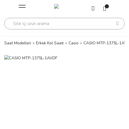
Geri Dön
Geri Dön
Saati
Saati
change
Saat Modelleri
Erkek Kol Saati
Casio
CASIO MTP-1375L-1AV
lls Polo Club
n
lls Polo Club
n