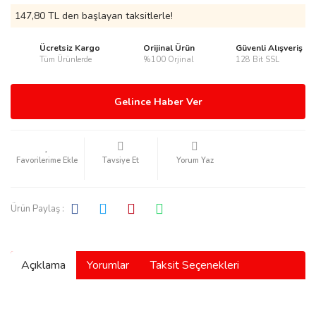
147,80 TL den başlayan taksitlerle!
Ücretsiz Kargo
Orijinal Ürün
Güvenli Alışveriş
Tüm Ürünlerde
%100 Orjinal
128 Bit SSL
rmani
Gelince Haber Ver
Tavsiye Et
Yorum Yaz
manson
Ürün Paylaş :
Açıklama
Yorumlar
Taksit Seçenekleri
ection