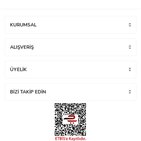
manson
Bu ürüne ilk yorumu siz yapın!
KURUMSAL
 Manoir
Yorum Yaz
ALIŞVERİŞ
ection
ÜYELİK
BİZİ TAKİP EDİN
r
ry