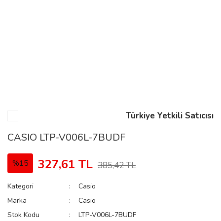
n
Rene
Türkiye Yetkili Satıcısı
rmani
n
CASIO LTP-V006L-7BUDF
327,61 TL
%15
385,42 TL
Rene
Kategori
Casio
Marka
Casio
Stok Kodu
LTP-V006L-7BUDF