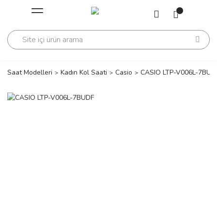
Geri Dön
Geri Dön
Saati
Saati
change
Saat Modelleri
Kadın Kol Saati
Casio
CASIO LTP-V006L-7BUD
lls Polo Club
n
lls Polo Club
n