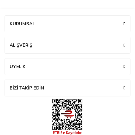
manson
Bu ürüne ilk yorumu siz yapın!
KURUMSAL
 Manoir
Yorum Yaz
ALIŞVERİŞ
ection
ÜYELİK
BİZİ TAKİP EDİN
r
ry