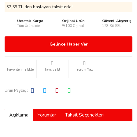
32,59 TL den başlayan taksitlerle!
Ücretsiz Kargo
Orijinal Ürün
Güvenli Alışveriş
Tüm Ürünlerde
%100 Orjinal
128 Bit SSL
rmani
Gelince Haber Ver
Tavsiye Et
Yorum Yaz
manson
Ürün Paylaş :
Açıklama
Yorumlar
Taksit Seçenekleri
ection