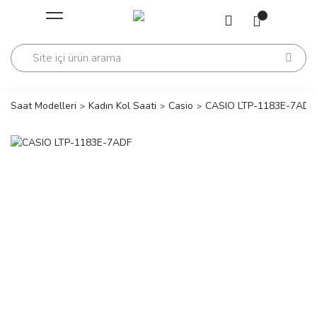
Geri Dön
Geri Dön
Saati
Saati
change
Saat Modelleri
Kadın Kol Saati
Casio
CASIO LTP-1183E-7ADF
lls Polo Club
n
lls Polo Club
n