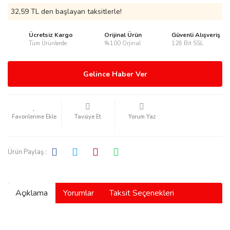
32,59 TL den başlayan taksitlerle!
Ücretsiz Kargo
Orijinal Ürün
Güvenli Alışveriş
Tüm Ürünlerde
%100 Orjinal
128 Bit SSL
rmani
Gelince Haber Ver
Tavsiye Et
Yorum Yaz
manson
Ürün Paylaş :
Açıklama
Yorumlar
Taksit Seçenekleri
ection