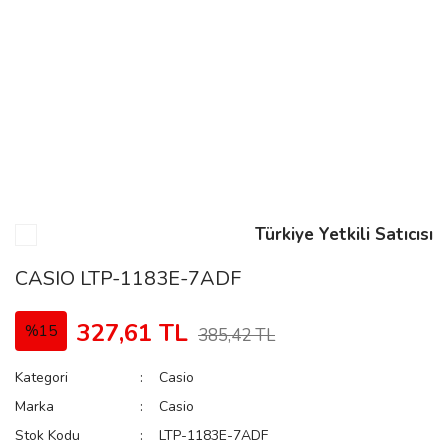
n
Rene
Türkiye Yetkili Satıcısı
rmani
n
CASIO LTP-1183E-7ADF
327,61 TL
%15
385,42 TL
Rene
Kategori
Casio
Marka
Casio
Stok Kodu
LTP-1183E-7ADF