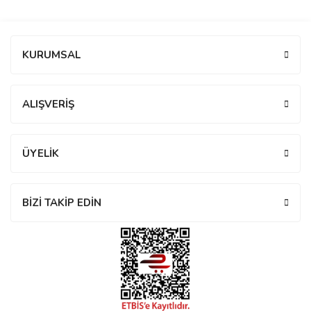
manson
Bu ürüne ilk yorumu siz yapın!
KURUMSAL
 Manoir
Yorum Yaz
ALIŞVERİŞ
ection
ÜYELİK
BİZİ TAKİP EDİN
r
ry