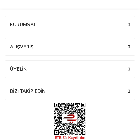
manson
Bu ürüne ilk yorumu siz yapın!
KURUMSAL
 Manoir
Yorum Yaz
ALIŞVERİŞ
ection
ÜYELİK
BİZİ TAKİP EDİN
r
ry