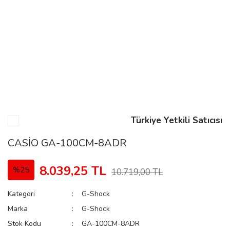
n
Rene
Türkiye Yetkili Satıcısı
rmani
n
CASİO GA-100CM-8ADR
8.039,25 TL
%25
10.719,00 TL
Rene
Kategori
G-Shock
Marka
G-Shock
Stok Kodu
GA-100CM-8ADR