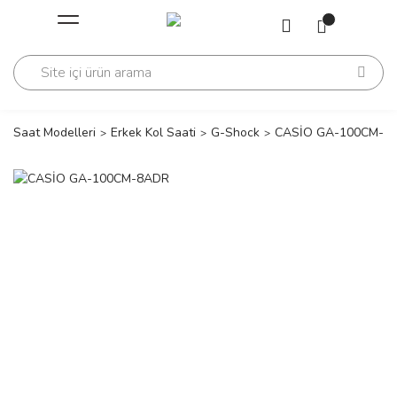
Geri Dön
Geri Dön
Saati
Saati
change
Saat Modelleri
Erkek Kol Saati
G-Shock
CASİO GA-100CM-8
lls Polo Club
n
lls Polo Club
n