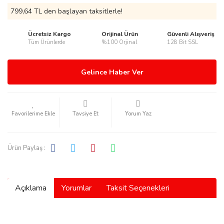
799,64 TL den başlayan taksitlerle!
Ücretsiz Kargo
Orijinal Ürün
Güvenli Alışveriş
Tüm Ürünlerde
%100 Orjinal
128 Bit SSL
rmani
Gelince Haber Ver
Tavsiye Et
Yorum Yaz
manson
Ürün Paylaş :
Açıklama
Yorumlar
Taksit Seçenekleri
ection