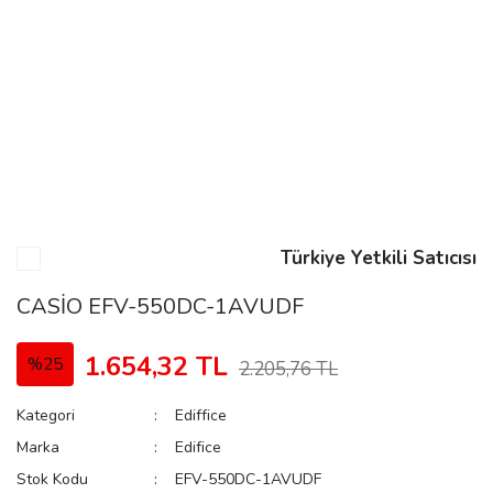
n
Rene
Türkiye Yetkili Satıcısı
rmani
n
CASİO EFV-550DC-1AVUDF
1.654,32 TL
%25
2.205,76 TL
Rene
Kategori
Ediffice
Marka
Edifice
Stok Kodu
EFV-550DC-1AVUDF