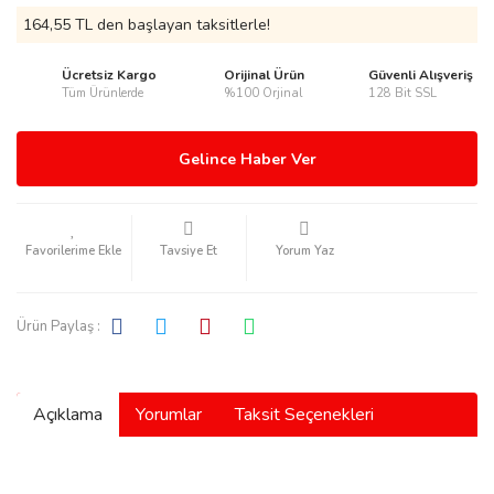
164,55 TL den başlayan taksitlerle!
Ücretsiz Kargo
Orijinal Ürün
Güvenli Alışveriş
Tüm Ürünlerde
%100 Orjinal
128 Bit SSL
rmani
Gelince Haber Ver
Tavsiye Et
Yorum Yaz
manson
Ürün Paylaş :
Açıklama
Yorumlar
Taksit Seçenekleri
ection