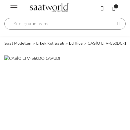
Geri Dön
Geri Dön
Saati
Saati
change
Saat Modelleri
Erkek Kol Saati
Ediffice
CASİO EFV-550DC-1
lls Polo Club
n
lls Polo Club
n