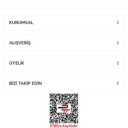
manson
Bu ürüne ilk yorumu siz yapın!
KURUMSAL
 Manoir
Yorum Yaz
ALIŞVERİŞ
ection
ÜYELİK
BİZİ TAKİP EDİN
r
ry