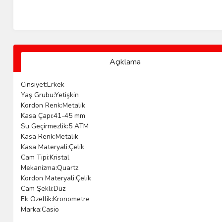
Açıklama
Cinsiyet:Erkek
Yaş Grubu:Yetişkin
Kordon Renk:Metalik
Kasa Çapı:41-45 mm
Su Geçirmezlik:5 ATM
Kasa Renk:Metalik
Kasa Materyali:Çelik
Cam Tipi:Kristal
Mekanizma:Quartz
Kordon Materyali:Çelik
Cam Şekli:Düz
Ek Özellik:Kronometre
Marka:Casio