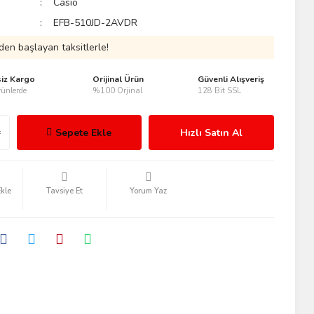
Casio
EFB-510JD-2AVDR
den başlayan taksitlerle!
siz Kargo
Orijinal Ürün
Güvenli Alışveriş
ünlerde
%100 Orjinal
128 Bit SSL
Sepete Ekle
Hızlı Satın Al
Tavsiye Et
Yorum Yaz