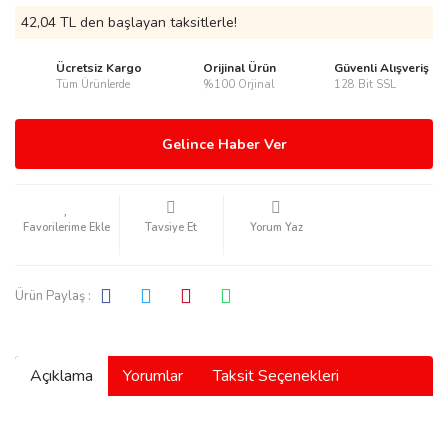
42,04 TL den başlayan taksitlerle!
Ücretsiz Kargo
Orijinal Ürün
Güvenli Alışveriş
Tüm Ürünlerde
%100 Orjinal
128 Bit SSL
rmani
Gelince Haber Ver
Tavsiye Et
Yorum Yaz
manson
Ürün Paylaş :
Açıklama
Yorumlar
Taksit Seçenekleri
ection