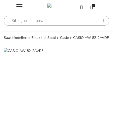
Geri Dön
Geri Dön
Saati
Saati
change
Saat Modelleri
Erkek Kol Saati
Casio
CASIO AW-82-2AVDF
lls Polo Club
n
lls Polo Club
n