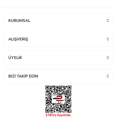
manson
Bu ürüne ilk yorumu siz yapın!
KURUMSAL
 Manoir
Yorum Yaz
ALIŞVERİŞ
ection
ÜYELİK
BİZİ TAKİP EDİN
r
ry