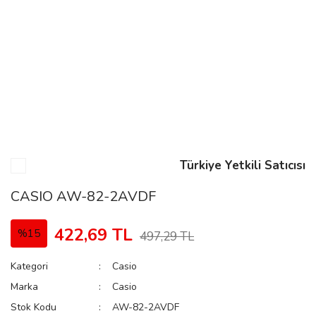
n
Rene
Türkiye Yetkili Satıcısı
rmani
n
CASIO AW-82-2AVDF
422,69 TL
%15
497,29 TL
Rene
Kategori
Casio
Marka
Casio
Stok Kodu
AW-82-2AVDF