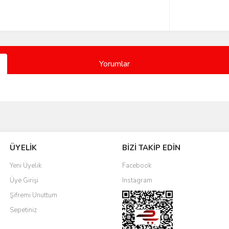
Yorumlar
Bu ürüne ilk yorumu siz yapın!
ÜYELİK
BİZİ TAKİP EDİN
Yorum Yaz
Yeni Üyelik
Facebook
Üye Girişi
Instagram
Şifremi Unuttum
Sepetiniz