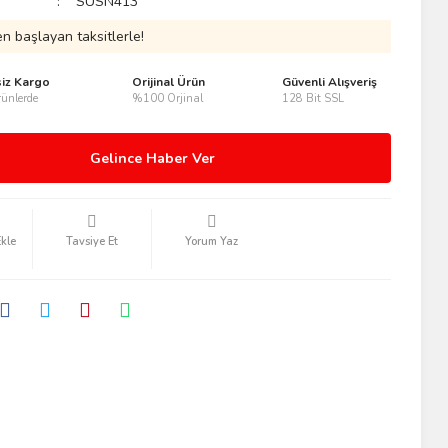
SUSN413
n başlayan taksitlerle!
siz Kargo
Orijinal Ürün
Güvenli Alışveriş
ünlerde
%100 Orjinal
128 Bit SSL
Gelince Haber Ver
Tavsiye Et
Yorum Yaz