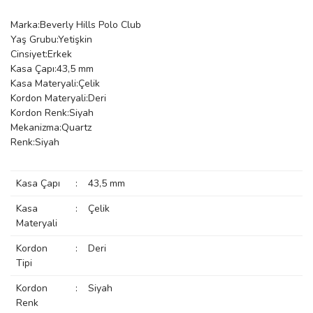
manson
Marka:Beverly Hills Polo Club
Yaş Grubu:Yetişkin
Cinsiyet:Erkek
Kasa Çapı:43,5 mm
 Manoir
Kasa Materyali:Çelik
Kordon Materyali:Deri
Kordon Renk:Siyah
ection
Mekanizma:Quartz
Renk:Siyah
Kasa Çapı
:
43,5 mm
Kasa
:
Çelik
Materyali
r
ry
Kordon
:
Deri
Tipi
Kordon
:
Siyah
Renk