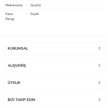
rs
r
Mekanizma
:
Quartz
Kasa
:
Siyah
Rengi
rs
Bu ürüne ilk yorumu siz yapın!
KURUMSAL
nmark
Yorum Yaz
ALIŞVERİŞ
e
nmark
ÜYELİK
e
BİZİ TAKİP EDİN