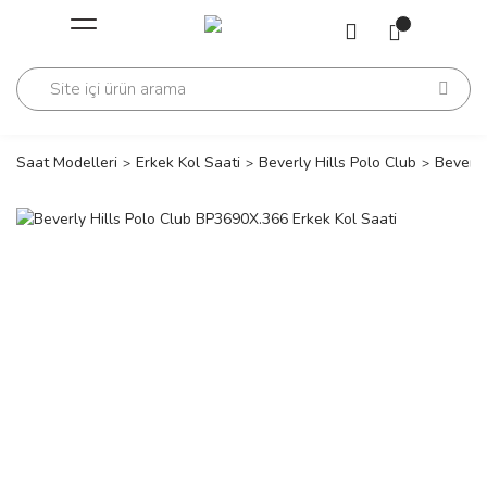
Geri Dön
Geri Dön
Saati
Saati
change
Saat Modelleri
Erkek Kol Saati
Beverly Hills Polo Club
Beverly
lls Polo Club
n
lls Polo Club
n