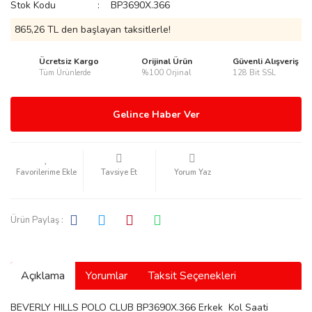
Stok Kodu
BP3690X.366
865,26 TL den başlayan taksitlerle!
Ücretsiz Kargo
Orijinal Ürün
Güvenli Alışveriş
Tüm Ürünlerde
%100 Orjinal
128 Bit SSL
rmani
Gelince Haber Ver
Tavsiye Et
Yorum Yaz
manson
Ürün Paylaş :
Açıklama
Yorumlar
Taksit Seçenekleri
ection
BEVERLY HILLS POLO CLUB BP3690X.366 Erkek Kol Saati