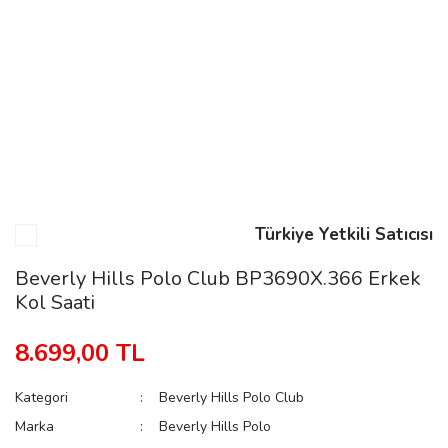
n
Rene
Türkiye Yetkili Satıcısı
rmani
n
Beverly Hills Polo Club BP3690X.366 Erkek
Kol Saati
Rene
8.699,00 TL
Kategori
Beverly Hills Polo Club
Marka
Beverly Hills Polo