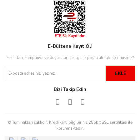
eister
E-Bültene Kayıt Ol!
cco
eister
Fırsatları, kampanya ve duyuruları ile ilgili e-posta almak ister misiniz?
cco
EKLE
Bizi Takip Edin
© Tüm hakları saklıdır. Kredi kartı bilgileriniz 256bit SSL sertifikası ile
korunmaktadır.