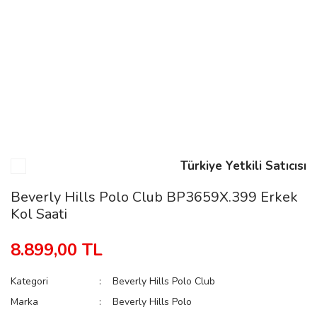
n
Rene
Türkiye Yetkili Satıcısı
rmani
n
Beverly Hills Polo Club BP3659X.399 Erkek
Kol Saati
Rene
8.899,00 TL
Kategori
Beverly Hills Polo Club
Marka
Beverly Hills Polo