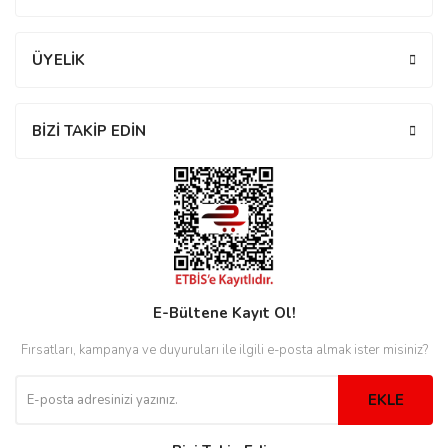
ÜYELİK
eister
BİZİ TAKİP EDİN
cco
eister
cco
E-Bültene Kayıt Ol!
Fırsatları, kampanya ve duyuruları ile ilgili e-posta almak ister misiniz?
EKLE