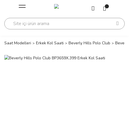
Geri Dön
Geri Dön
Saati
Saati
change
Saat Modelleri
Erkek Kol Saati
Beverly Hills Polo Club
Beverly
lls Polo Club
n
lls Polo Club
n