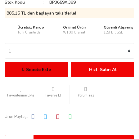
Stok Kodu
BP3659X.399
885,15 TL den başlayan taksitlerle!
Ücretsiz Kargo
Orijinal Ürün
Güvenli Alışveriş
Tüm Ürünlerde
%100 Orjinal
128 Bit SSL
rmani
Sepete Ekle
Hızlı Satın Al
manson
Tavsiye Et
Yorum Yaz
Ürün Paylaş :
ection