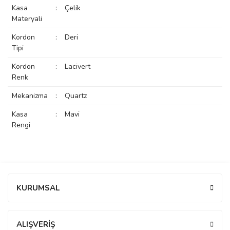
Kasa
:
Çelik
rs
r
Materyali
Kordon
:
Deri
Tipi
Kordon
:
Lacivert
Renk
rs
Mekanizma
:
Quartz
Kasa
:
Mavi
nmark
Rengi
e
nmark
Bu ürüne ilk yorumu siz yapın!
KURUMSAL
e
Yorum Yaz
ALIŞVERİŞ