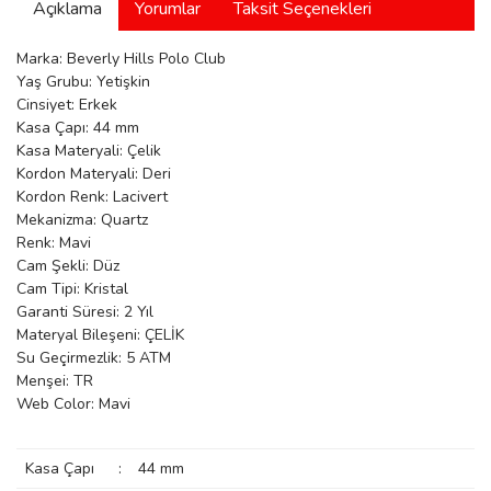
Açıklama
Yorumlar
Taksit Seçenekleri
manson
Marka: Beverly Hills Polo Club
Yaş Grubu: Yetişkin
Cinsiyet: Erkek
 Manoir
Kasa Çapı: 44 mm
Kasa Materyali: Çelik
Kordon Materyali: Deri
ection
Kordon Renk: Lacivert
Mekanizma: Quartz
Renk: Mavi
Cam Şekli: Düz
Cam Tipi: Kristal
Garanti Süresi: 2 Yıl
Materyal Bileşeni: ÇELİK
r
ry
Su Geçirmezlik: 5 ATM
Menşei: TR
Web Color: Mavi
Kasa Çapı
:
44 mm