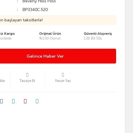
Beverly Hills Polo
BP3340C.520
n başlayan taksitlerle!
siz Kargo
Orijinal Ürün
Güvenli Alışveriş
ünlerde
%100 Orjinal
128 Bit SSL
Gelince Haber Ver
Tavsiye Et
Yorum Yaz