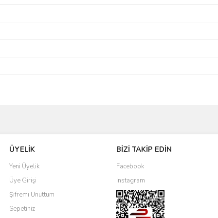
Bu ürüne ilk yorumu siz yapın!
ÜYELİK
BİZİ TAKİP EDİN
Yorum Yaz
Yeni Üyelik
Facebook
Üye Girişi
Instagram
Şifremi Unuttum
Sepetiniz