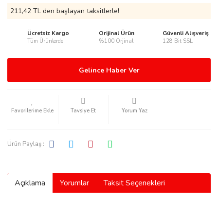
211,42 TL den başlayan taksitlerle!
Ücretsiz Kargo
Orijinal Ürün
Güvenli Alışveriş
Tüm Ürünlerde
%100 Orjinal
128 Bit SSL
rmani
Gelince Haber Ver
Tavsiye Et
Yorum Yaz
manson
Ürün Paylaş :
Açıklama
Yorumlar
Taksit Seçenekleri
ection