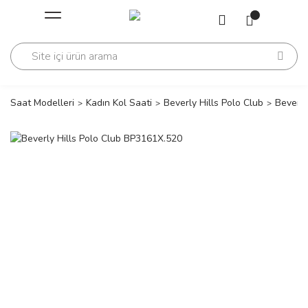
Geri Dön
Geri Dön
Saati
Saati
change
Saat Modelleri
Kadın Kol Saati
Beverly Hills Polo Club
Beverly
lls Polo Club
n
lls Polo Club
n