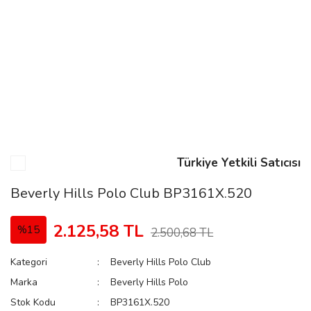
n
Rene
Türkiye Yetkili Satıcısı
rmani
n
Beverly Hills Polo Club BP3161X.520
2.125,58 TL
%15
2.500,68 TL
Rene
Kategori
Beverly Hills Polo Club
Marka
Beverly Hills Polo
Stok Kodu
BP3161X.520