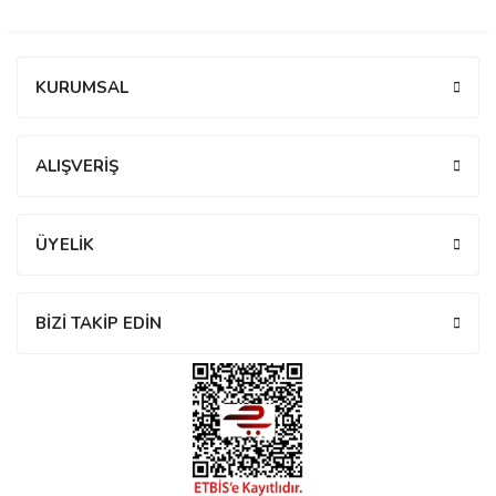
manson
Bu ürüne ilk yorumu siz yapın!
KURUMSAL
 Manoir
Yorum Yaz
ALIŞVERİŞ
ection
ÜYELİK
BİZİ TAKİP EDİN
r
ry