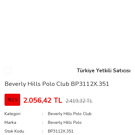
n
Rene
Türkiye Yetkili Satıcısı
rmani
n
Beverly Hills Polo Club BP3112X.351
2.056,42 TL
%15
2.419,32 TL
Rene
Kategori
Beverly Hills Polo Club
Marka
Beverly Hills Polo
Stok Kodu
BP3112X.351