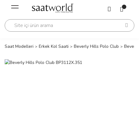
Geri Dön
Geri Dön
Saati
Saati
change
Saat Modelleri
Erkek Kol Saati
Beverly Hills Polo Club
Beverly
lls Polo Club
n
lls Polo Club
n