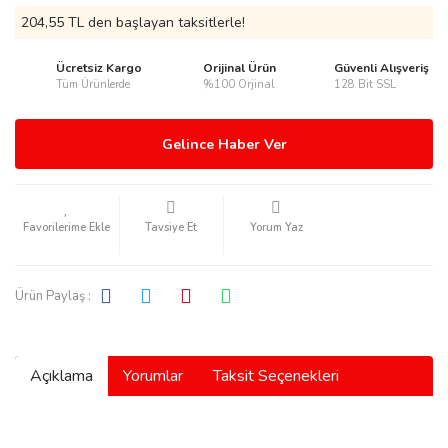
204,55 TL den başlayan taksitlerle!
Ücretsiz Kargo
Orijinal Ürün
Güvenli Alışveriş
Tüm Ürünlerde
%100 Orjinal
128 Bit SSL
rmani
Gelince Haber Ver
Tavsiye Et
Yorum Yaz
manson
Ürün Paylaş :
Açıklama
Yorumlar
Taksit Seçenekleri
ection