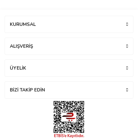
manson
Bu ürüne ilk yorumu siz yapın!
KURUMSAL
 Manoir
Yorum Yaz
ALIŞVERİŞ
ection
ÜYELİK
BİZİ TAKİP EDİN
r
ry