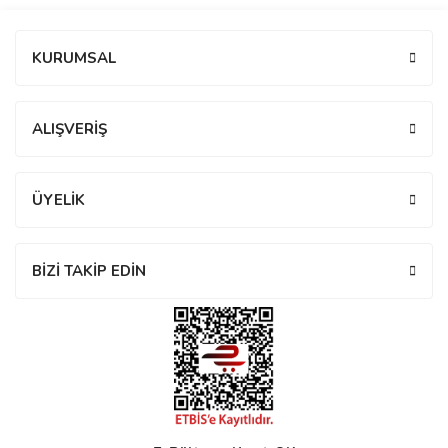
manson
Bu ürüne ilk yorumu siz yapın!
KURUMSAL
Yorum Yaz
 Manoir
ALIŞVERİŞ
ection
ÜYELİK
BİZİ TAKİP EDİN
r
ry