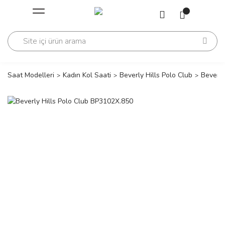
Geri Dön
Geri Dön
Saati
Saati
change
Saat Modelleri
Kadın Kol Saati
Beverly Hills Polo Club
Beverly
lls Polo Club
n
lls Polo Club
n