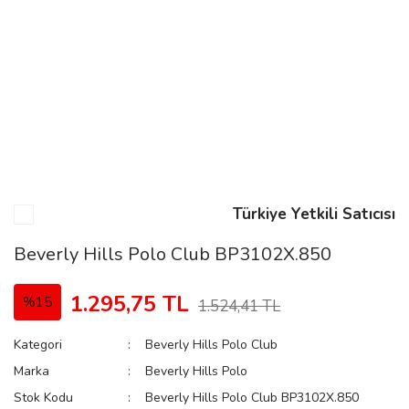
n
Rene
Türkiye Yetkili Satıcısı
rmani
n
Beverly Hills Polo Club BP3102X.850
1.295,75 TL
%15
1.524,41 TL
Rene
Kategori
Beverly Hills Polo Club
Marka
Beverly Hills Polo
Stok Kodu
Beverly Hills Polo Club BP3102X.850