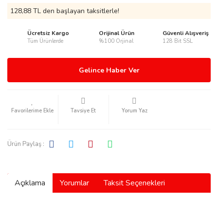
128,88 TL den başlayan taksitlerle!
Ücretsiz Kargo
Orijinal Ürün
Güvenli Alışveriş
Tüm Ürünlerde
%100 Orjinal
128 Bit SSL
rmani
Gelince Haber Ver
Tavsiye Et
Yorum Yaz
manson
Ürün Paylaş :
Açıklama
Yorumlar
Taksit Seçenekleri
ection