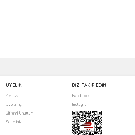
Bu ürüne ilk yorumu siz yapın!
ÜYELİK
BİZİ TAKİP EDİN
Yorum Yaz
Yeni Üyelik
Facebook
Üye Girişi
Instagram
Şifremi Unuttum
Sepetiniz