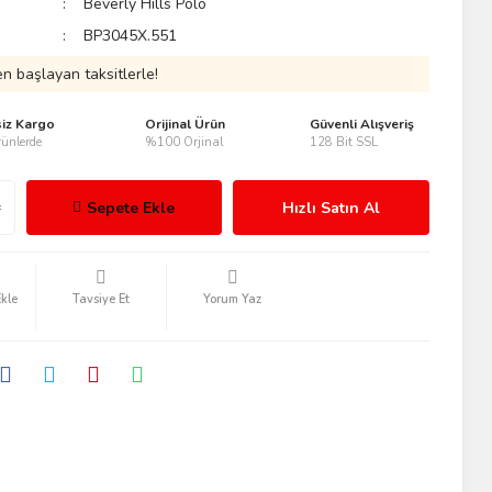
Beverly Hills Polo
BP3045X.551
n başlayan taksitlerle!
siz Kargo
Orijinal Ürün
Güvenli Alışveriş
ünlerde
%100 Orjinal
128 Bit SSL
Sepete Ekle
Hızlı Satın Al
Tavsiye Et
Yorum Yaz