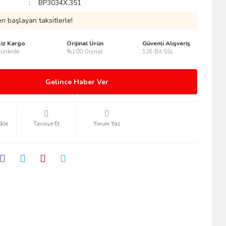
BP3034X.351
n başlayan taksitlerle!
siz Kargo
Orijinal Ürün
Güvenli Alışveriş
ünlerde
%100 Orjinal
128 Bit SSL
Gelince Haber Ver
Tavsiye Et
Yorum Yaz