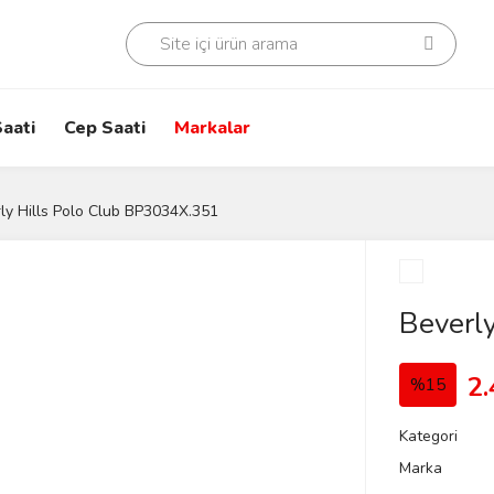
aati
Cep Saati
Markalar
ly Hills Polo Club BP3034X.351
Beverl
2.
%15
Kategori
Marka