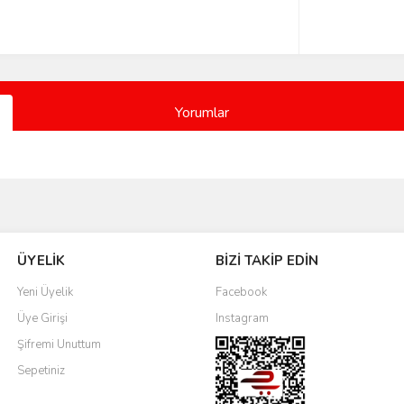
Yorumlar
Bu ürüne ilk yorumu siz yapın!
ÜYELİK
BİZİ TAKİP EDİN
Yorum Yaz
Yeni Üyelik
Facebook
Üye Girişi
Instagram
Şifremi Unuttum
Sepetiniz