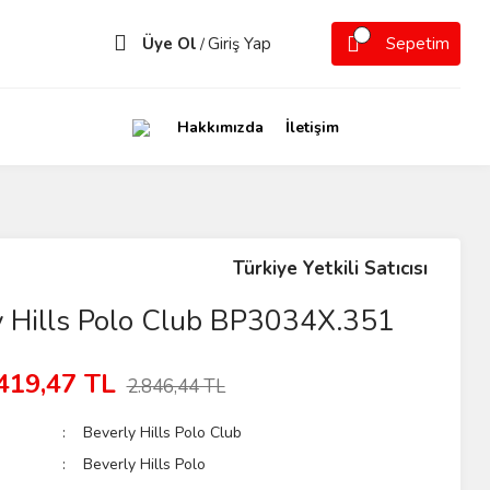
Üye Ol
Giriş Yap
Sepetim
/
Hakkımızda
İletişim
Türkiye Yetkili Satıcısı
y Hills Polo Club BP3034X.351
419,47 TL
2.846,44 TL
Beverly Hills Polo Club
Beverly Hills Polo