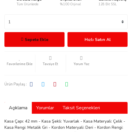
Tüm Ürünlerde
%100 Orjinal
128 Bit SSL
rmani
Sepete Ekle
Hızlı Satın Al
Tavsiye Et
Yorum Yaz
manson
Ürün Paylaş :
Açıklama
Yorumlar
Taksit Seçenekleri
ection
Kasa Çapı: 42 mm - Kasa Şekli: Yuvarlak - Kasa Materyali: Çelik -
Kasa Rengi: Metalik Gri - Kordon Materyali: Deri - Kordon Rengi: