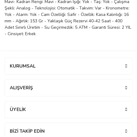
Mavi- Kadran Rengi: Mavi - Kadran Işığı: Yok - Taş: Yok - Çalışma
Şekli: Analog - Teknolojisi: Otomatik - Takvim: Var - Kronometre:
manson
Yok - Alarm: Yok - Cam Özelliği: Safir - Özellik: Kasa Kalınlığı: 16
mm - Ağırlık: 153 Gr - Yaklaşık Güç Rezervi 40-42 Saat - 400
Adet Sınırlı Üretim - Su Geçirmezlik: 5 ATM - Garanti Süresi: 2 YIL
 Manoir
- Cinsiyet: Erkek
ection
Bu ürüne ilk yorumu siz yapın!
KURUMSAL
Yorum Yaz
ALIŞVERİŞ
r
ry
ÜYELİK
BİZİ TAKİP EDİN