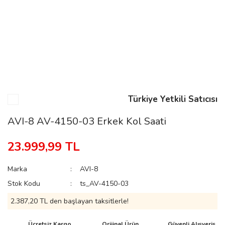
n
Rene
Türkiye Yetkili Satıcısı
AVI-8 AV-4150-03 Erkek Kol Saati
rmani
n
23.999,99 TL
Marka
AVI-8
Rene
Stok Kodu
ts_AV-4150-03
2.387,20 TL den başlayan taksitlerle!
Ücretsiz Kargo
Orijinal Ürün
Güvenli Alışveriş