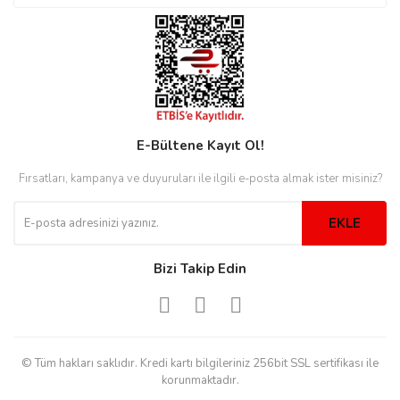
rs
r
E-Bültene Kayıt Ol!
rs
Fırsatları, kampanya ve duyuruları ile ilgili e-posta almak ister misiniz?
nmark
EKLE
Bizi Takip Edin
e
nmark
e
© Tüm hakları saklıdır. Kredi kartı bilgileriniz 256bit SSL sertifikası ile
korunmaktadır.