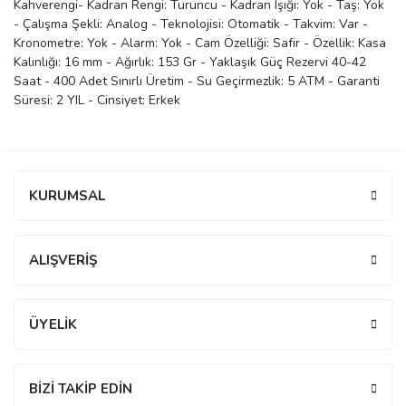
Kahverengi- Kadran Rengi: Turuncu - Kadran Işığı: Yok - Taş: Yok
- Çalışma Şekli: Analog - Teknolojisi: Otomatik - Takvim: Var -
manson
Kronometre: Yok - Alarm: Yok - Cam Özelliği: Safir - Özellik: Kasa
Kalınlığı: 16 mm - Ağırlık: 153 Gr - Yaklaşık Güç Rezervi 40-42
Saat - 400 Adet Sınırlı Üretim - Su Geçirmezlik: 5 ATM - Garanti
 Manoir
Süresi: 2 YIL - Cinsiyet: Erkek
ection
Bu ürüne ilk yorumu siz yapın!
KURUMSAL
Yorum Yaz
ALIŞVERİŞ
r
ry
ÜYELİK
BİZİ TAKİP EDİN