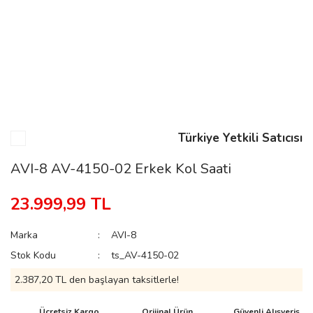
n
Rene
Türkiye Yetkili Satıcısı
AVI-8 AV-4150-02 Erkek Kol Saati
rmani
n
23.999,99 TL
Marka
AVI-8
Rene
Stok Kodu
ts_AV-4150-02
2.387,20 TL den başlayan taksitlerle!
Ücretsiz Kargo
Orijinal Ürün
Güvenli Alışveriş