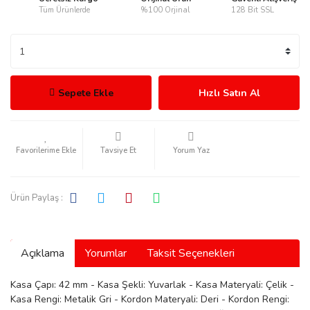
Tüm Ürünlerde
%100 Orjinal
128 Bit SSL
rmani
Sepete Ekle
Hızlı Satın Al
Tavsiye Et
Yorum Yaz
manson
Ürün Paylaş :
Açıklama
Yorumlar
Taksit Seçenekleri
ection
Kasa Çapı: 42 mm - Kasa Şekli: Yuvarlak - Kasa Materyali: Çelik -
Kasa Rengi: Metalik Gri - Kordon Materyali: Deri - Kordon Rengi: