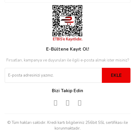
rs
r
E-Bültene Kayıt Ol!
rs
Fırsatları, kampanya ve duyuruları ile ilgili e-posta almak ister misiniz?
nmark
EKLE
Bizi Takip Edin
e
nmark
e
© Tüm hakları saklıdır. Kredi kartı bilgileriniz 256bit SSL sertifikası ile
korunmaktadır.