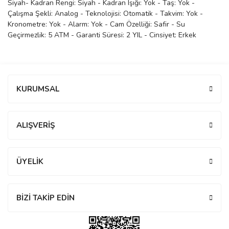
Siyah- Kadran Rengi: Siyah - Kadran Işığı: Yok - Taş: Yok -
Çalışma Şekli: Analog - Teknolojisi: Otomatik - Takvim: Yok -
manson
Kronometre: Yok - Alarm: Yok - Cam Özelliği: Safir - Su
Geçirmezlik: 5 ATM - Garanti Süresi: 2 YIL - Cinsiyet: Erkek
 Manoir
Bu ürüne ilk yorumu siz yapın!
KURUMSAL
ection
Yorum Yaz
ALIŞVERİŞ
ÜYELİK
r
ry
BİZİ TAKİP EDİN