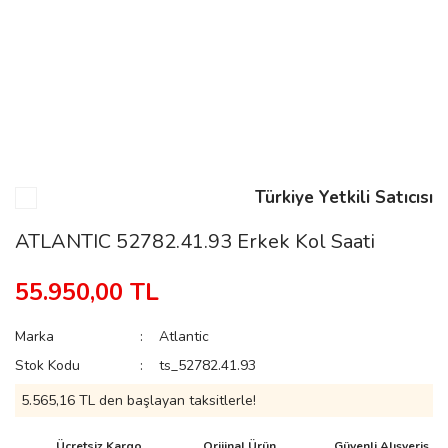
n
Rene
Türkiye Yetkili Satıcısı
ATLANTIC 52782.41.93 Erkek Kol Saati
rmani
n
55.950,00 TL
Marka
Atlantic
Rene
Stok Kodu
ts_52782.41.93
5.565,16 TL den başlayan taksitlerle!
Ücretsiz Kargo
Orijinal Ürün
Güvenli Alışveriş