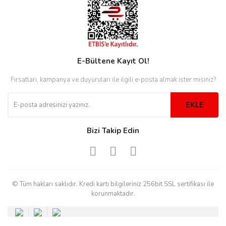
rs
r
E-Bültene Kayıt Ol!
Fırsatları, kampanya ve duyuruları ile ilgili e-posta almak ister misiniz?
rs
EKLE
nmark
Bizi Takip Edin
e
nmark
© Tüm hakları saklıdır. Kredi kartı bilgileriniz 256bit SSL sertifikası ile
e
korunmaktadır.