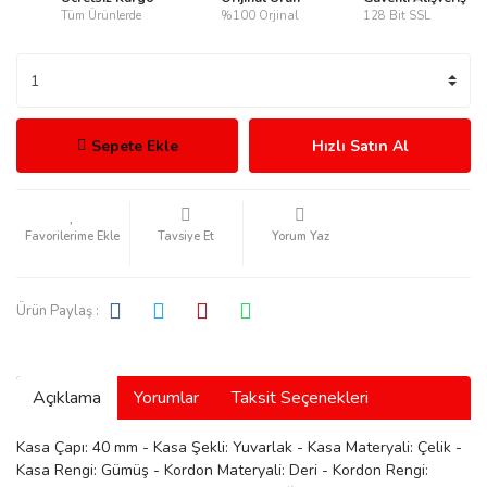
Tüm Ürünlerde
%100 Orjinal
128 Bit SSL
rmani
Sepete Ekle
Hızlı Satın Al
Tavsiye Et
Yorum Yaz
manson
Ürün Paylaş :
Açıklama
Yorumlar
Taksit Seçenekleri
ection
Kasa Çapı: 40 mm - Kasa Şekli: Yuvarlak - Kasa Materyali: Çelik -
Kasa Rengi: Gümüş - Kordon Materyali: Deri - Kordon Rengi: