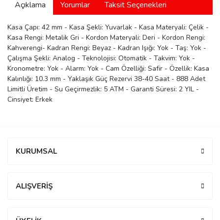
Açıklama
Yorumlar
Taksit Seçenekleri
manson
Kasa Çapı: 42 mm - Kasa Şekli: Yuvarlak - Kasa Materyali: Çelik -
Kasa Rengi: Metalik Gri - Kordon Materyali: Deri - Kordon Rengi:
Kahverengi- Kadran Rengi: Beyaz - Kadran Işığı: Yok - Taş: Yok -
 Manoir
Çalışma Şekli: Analog - Teknolojisi: Otomatik - Takvim: Yok -
Kronometre: Yok - Alarm: Yok - Cam Özelliği: Safir - Özellik: Kasa
Kalınlığı: 10.3 mm - Yaklaşık Güç Rezervi 38-40 Saat - 888 Adet
ection
Limitli Üretim - Su Geçirmezlik: 5 ATM - Garanti Süresi: 2 YIL -
Cinsiyet: Erkek
Bu ürüne ilk yorumu siz yapın!
KURUMSAL
r
ry
Yorum Yaz
ALIŞVERİŞ