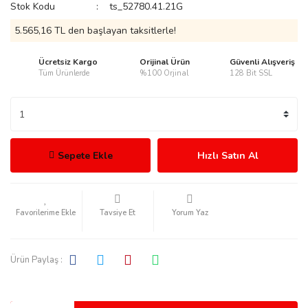
Stok Kodu
ts_52780.41.21G
5.565,16 TL den başlayan taksitlerle!
Ücretsiz Kargo
Orijinal Ürün
Güvenli Alışveriş
Tüm Ürünlerde
%100 Orjinal
128 Bit SSL
rmani
Sepete Ekle
Hızlı Satın Al
manson
Tavsiye Et
Yorum Yaz
Ürün Paylaş :
ection