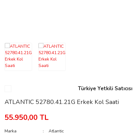
n
Rene
rmani
n
Türkiye Yetkili Satıcısı
ATLANTIC 52780.41.21G Erkek Kol Saati
Rene
55.950,00 TL
Marka
Atlantic