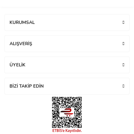
manson
Bu ürüne ilk yorumu siz yapın!
KURUMSAL
 Manoir
Yorum Yaz
ALIŞVERİŞ
ection
ÜYELİK
BİZİ TAKİP EDİN
r
ry