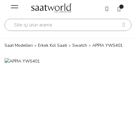
Geri Dön
Geri Dön
Saati
Saati
change
Saat Modelleri
Erkek Kol Saati
Swatch
APPIA YWS401
lls Polo Club
n
lls Polo Club
n