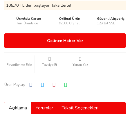
105,70 TL den başlayan taksitlerle!
Ücretsiz Kargo
Orijinal Ürün
Güvenli Alışveriş
Tüm Ürünlerde
%100 Orjinal
128 Bit SSL
rmani
Gelince Haber Ver
Tavsiye Et
Yorum Yaz
manson
Ürün Paylaş :
Açıklama
Yorumlar
Taksit Seçenekleri
ection