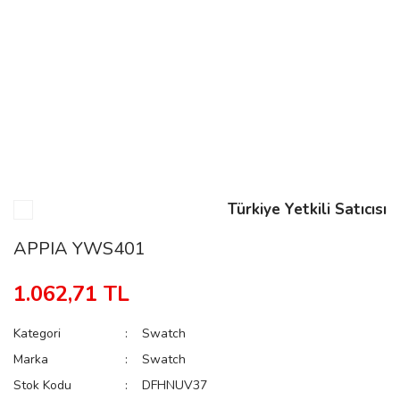
n
Rene
Türkiye Yetkili Satıcısı
rmani
n
APPIA YWS401
1.062,71 TL
Rene
Kategori
Swatch
Marka
Swatch
Stok Kodu
DFHNUV37