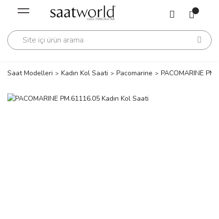
Geri Dön
Geri Dön
Saati
Saati
change
Saat Modelleri
Kadın Kol Saati
Pacomarine
PACOMARINE PM.61
lls Polo Club
n
lls Polo Club
n