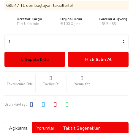
695,47 TL den başlayan taksitlerle!
Ücretsiz Kargo
Orijinal Ürün
Güvenli Alışveriş
Tüm Ürünlerde
%100 Orjinal
128 Bit SSL
rmani
Sepete Ekle
Hızlı Satın Al
manson
Tavsiye Et
Yorum Yaz
Ürün Paylaş :
ection
Açıklama
Yorumlar
Taksit Seçenekleri