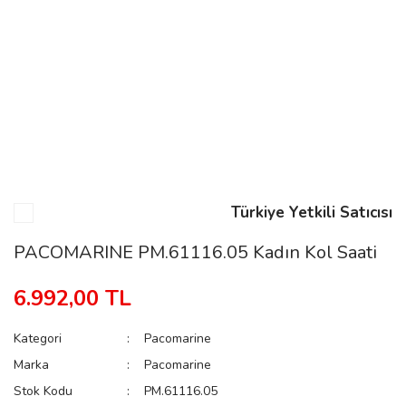
n
Rene
Türkiye Yetkili Satıcısı
rmani
n
PACOMARINE PM.61116.05 Kadın Kol Saati
6.992,00 TL
Rene
Kategori
Pacomarine
Marka
Pacomarine
Stok Kodu
PM.61116.05