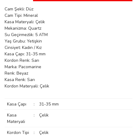
manson
Cam Şekli: Düz
Cam Tipi: Mineral
Kasa Materyali: Çelik
Mekanizma: Quartz
 Manoir
Su Geçirmezlik: 5 ATM
Yaş Grubu: Yetişkin
Cinsiyet: Kadın / Kız
ection
Kasa Çapı: 31-35 mm
Kordon Renk: Sarı
Marka: Pacomarine
Renk: Beyaz
Kasa Renk: Sarı
Kordon Materyali: Çelik
r
ry
Kasa Çapı
:
31-35 mm
Kasa
:
Çelik
Materyali
Kordon Tipi
:
Çelik