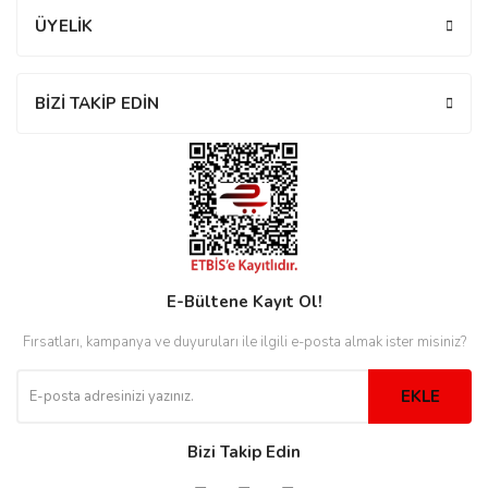
ÜYELİK
eister
BİZİ TAKİP EDİN
cco
eister
cco
E-Bültene Kayıt Ol!
Fırsatları, kampanya ve duyuruları ile ilgili e-posta almak ister misiniz?
EKLE
Bizi Takip Edin