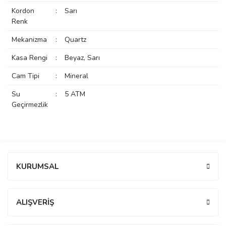
rs
r
Kordon
:
Sarı
Renk
Mekanizma
:
Quartz
Kasa Rengi
:
Beyaz, Sarı
Cam Tipi
:
Mineral
rs
Su
:
5 ATM
Geçirmezlik
nmark
Bu ürüne ilk yorumu siz yapın!
e
nmark
KURUMSAL
Yorum Yaz
e
ALIŞVERİŞ